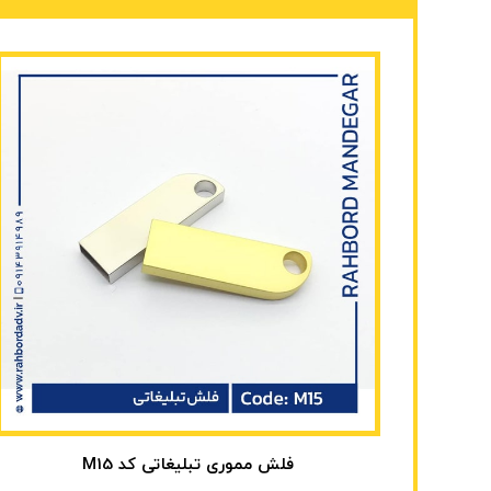
فلش مموری تبلیغاتی کد M15