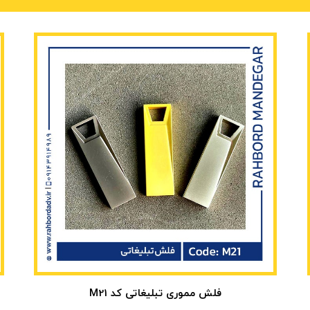
فلش مموری تبلیغاتی کد M21