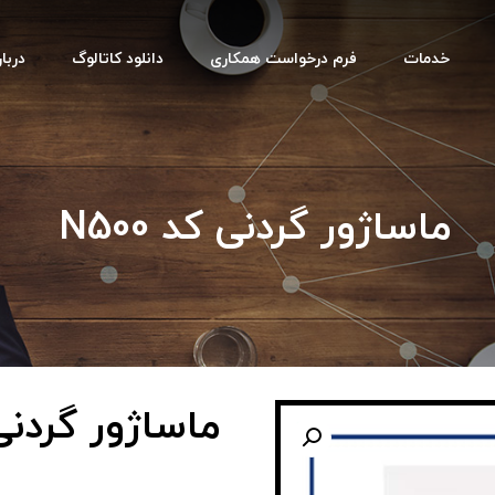
خدمات
فرم درخواست همکاری
دانلود کاتالوگ
دربار
ماساژور گردنی کد N500
ماساژور گردنی کد