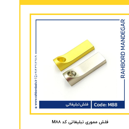
فلش مموری تبلیغاتی کد M88