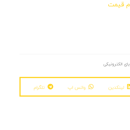
م قیمت
یای الکترونیکی
لینکدین
واتس اپ
تلگرام