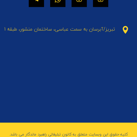
تبریز/آبرسان به سمت عباسی، ساختمان منشور، طبقه 1
کلیه حقوق این وبسایت متعلق به کانون تبلیغاتی راهبرد ماندگار می باشد.