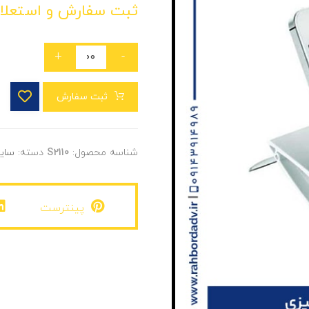
ثبت سفارش و استعلا
+
-
ثبت سفارش
شناسه محصول:
S2110
دسته:
سایر
پینترست