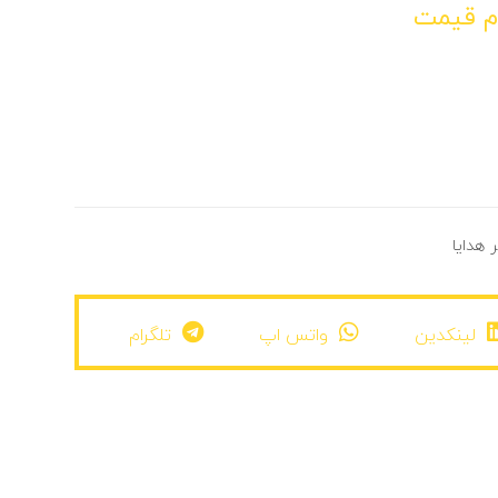
م قیمت
 هدایا
لینکدین
واتس اپ
تلگرام