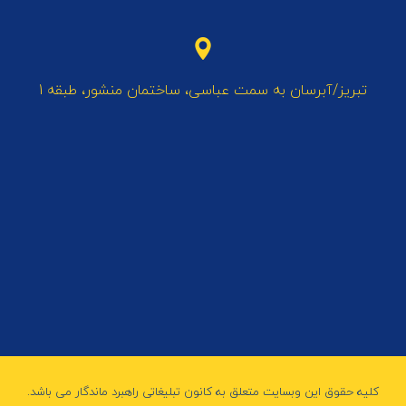
تبریز/آبرسان به سمت عباسی، ساختمان منشور، طبقه 1
کلیه حقوق این وبسایت متعلق به کانون تبلیغاتی راهبرد ماندگار می باشد.